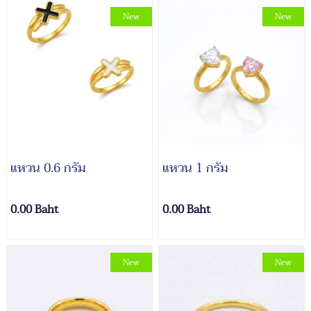
New
New
แหวน 0.6 กรัม
แหวน 1 กรัม
0.00 Baht
0.00 Baht
New
New