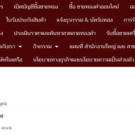
าร
เปิดบัญชีซื้อขายทอง
ซื้อ ขายทองคำออนไลน์
อ
ใบรับประกันสินค้า
แจ้งธุรกรรม & นัดรับทอง
การร
อง
ประเมินราคาและค้นหาลวดลายทองคำ
รับซื้อขายเค
ยวกับเรา
กิจกรรม
แผนที่ สำนักงานใหญ่ เเละ สา
ษัทในเครือ
นโยบายทางธุรกิจและนโยบายความเป็นส่วนตัว
ng04
ht
 stock