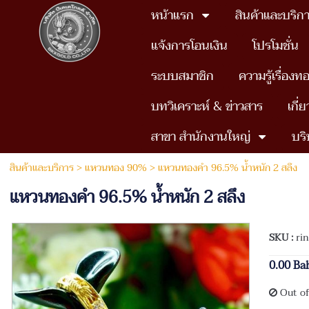
หน้าแรก
สินค้าและบริก
แจ้งการโอนเงิน
โปรโมชั่น
ระบบสมาชิก
ความรู้เรื่องท
บทวิเคราะห์ & ข่าวสาร
เกี่
สาขา สำนักงานใหญ่
บริ
สินค้าและบริการ
>
แหวนทอง 90%
> แหวนทองคำ 96.5% นํ้าหนัก 2 สลึง
แหวนทองคำ 96.5% นํ้าหนัก 2 สลึง
SKU :
ri
0.00 Ba
Out of