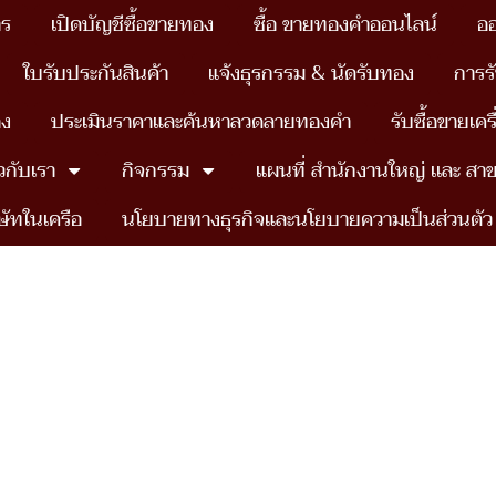
าร
เปิดบัญชีซื้อขายทอง
ซื้อ ขายทองคำออนไลน์
อ
ใบรับประกันสินค้า
แจ้งธุรกรรม & นัดรับทอง
การร
อง
ประเมินราคาและค้นหาลวดลายทองคำ
รับซื้อขายเค
ยวกับเรา
กิจกรรม
แผนที่ สำนักงานใหญ่ เเละ สา
ษัทในเครือ
นโยบายทางธุรกิจและนโยบายความเป็นส่วนตัว