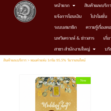
หน้าแรก
สินค้าและบริก
แจ้งการโอนเงิน
โปรโมชั่น
ระบบสมาชิก
ความรู้เรื่องท
บทวิเคราะห์ & ข่าวสาร
เกี่
สาขา สำนักงานใหญ่
บริ
สินค้าและบริการ
>
ทองคำแท่ง 1กรัม 95.5% วันวาเลนไทน์
New