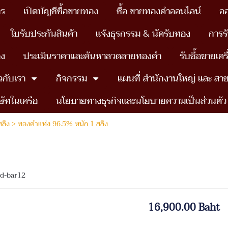
าร
เปิดบัญชีซื้อขายทอง
ซื้อ ขายทองคำออนไลน์
อ
ใบรับประกันสินค้า
แจ้งธุรกรรม & นัดรับทอง
การร
อง
ประเมินราคาและค้นหาลวดลายทองคำ
รับซื้อขายเค
ยวกับเรา
กิจกรรม
แผนที่ สำนักงานใหญ่ เเละ สา
ษัทในเครือ
นโยบายทางธุรกิจและนโยบายความเป็นส่วนตัว
ลึง
> ทองคำแท่ง 96.5% หนัก 1 สลึง
ld-bar12
16,900.00 Baht