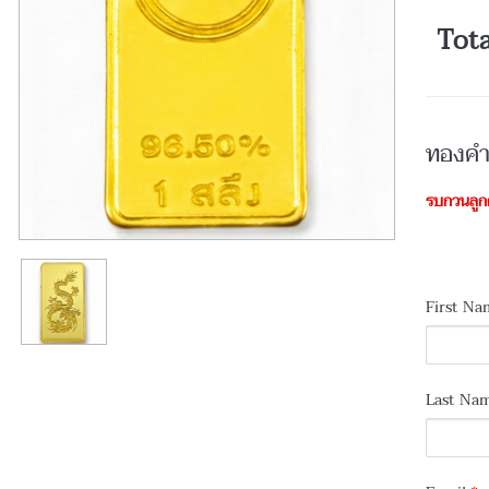
Tota
ทองคำแ
รบกวนลูกค
First N
Last Na