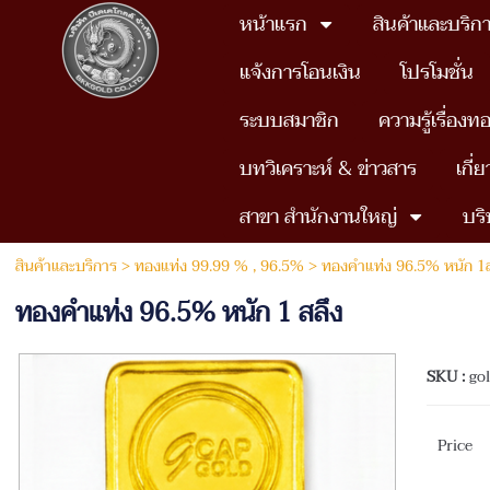
หน้าแรก
สินค้าและบริก
แจ้งการโอนเงิน
โปรโมชั่น
ระบบสมาชิก
ความรู้เรื่องท
บทวิเคราะห์ & ข่าวสาร
เกี่
สาขา สำนักงานใหญ่
บริ
สินค้าและบริการ
>
ทองแท่ง 99.99 % , 96.5%
>
ทองคำแท่ง 96.5% หนัก 1ส
ทองคำแท่ง 96.5% หนัก 1 สลึง
SKU :
go
Price