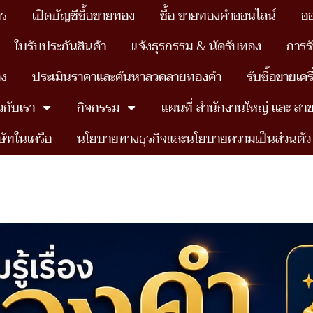
าร
เปิดบัญชีซื้อขายทอง
ซื้อ ขายทองคำออนไลน์
อ
ใบรับประกันสินค้า
แจ้งธุรกรรม & นัดรับทอง
การร
อง
ประเมินราคาและค้นหาลวดลายทองคำ
รับซื้อขายเค
ยวกับเรา
กิจกรรม
แผนที่ สำนักงานใหญ่ เเละ สา
ษัทในเครือ
นโยบายทางธุรกิจและนโยบายความเป็นส่วนตัว