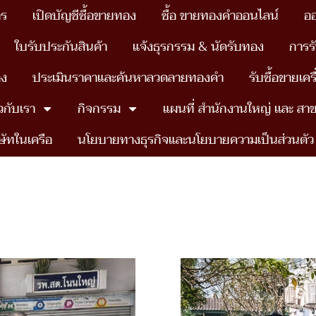
าร
เปิดบัญชีซื้อขายทอง
ซื้อ ขายทองคำออนไลน์
อ
ใบรับประกันสินค้า
แจ้งธุรกรรม & นัดรับทอง
การร
อง
ประเมินราคาและค้นหาลวดลายทองคำ
รับซื้อขายเค
ยวกับเรา
กิจกรรม
แผนที่ สำนักงานใหญ่ เเละ สา
ษัทในเครือ
นโยบายทางธุรกิจและนโยบายความเป็นส่วนตัว