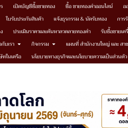
าร
เปิดบัญชีซื้อขายทอง
ซื้อ ขายทองคำออนไลน์
อ
ใบรับประกันสินค้า
แจ้งธุรกรรม & นัดรับทอง
การร
อง
ประเมินราคาและค้นหาลวดลายทองคำ
รับซื้อขายเค
ยวกับเรา
กิจกรรม
แผนที่ สำนักงานใหญ่ เเละ สา
ษัทในเครือ
นโยบายทางธุรกิจและนโยบายความเป็นส่วนตัว